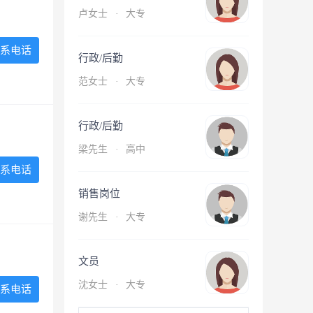
卢女士
·
大专
系电话
行政/后勤
范女士
·
大专
行政/后勤
梁先生
·
高中
系电话
销售岗位
谢先生
·
大专
文员
沈女士
·
大专
系电话