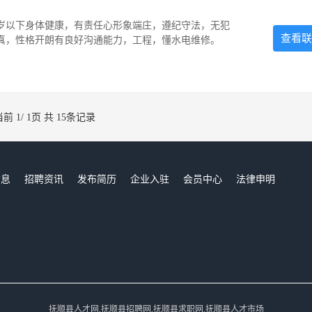
5岁以下身体健康，有责任心形象端庄，遵纪守法，无犯
查看联
认真，性格开朗有良好沟通能力，工程，懂水电维修。
当前 1/ 1页 共 15条记录
信息
招聘资讯
发布简历
企业入驻
会员中心
法律申明
们
抚顺县人才网,抚顺县招聘网,抚顺县求职网,抚顺县人才市场